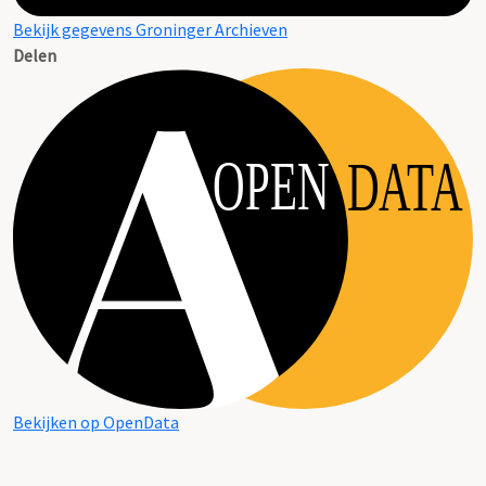
Bekijk gegevens Groninger Archieven
Delen
OPEN
DATA
Bekijken op OpenData