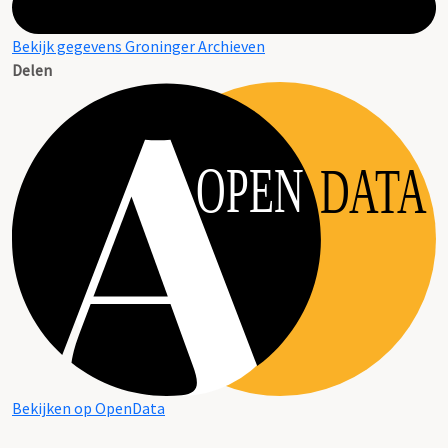
Bekijk gegevens Groninger Archieven
Delen
OPEN
DATA
Bekijken op OpenData