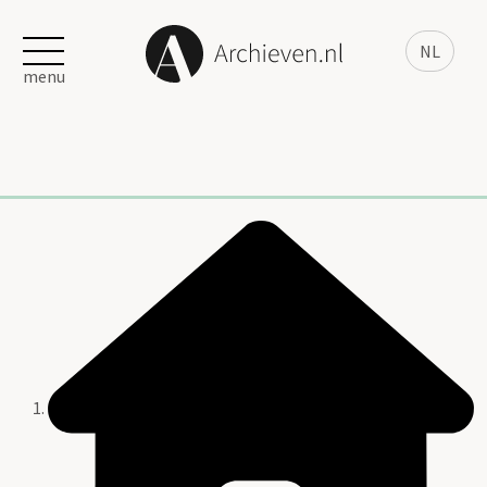
NL
menu