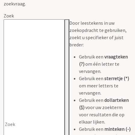
zoekvraag.
Zoek
Door leestekens in uw
zoekopdracht te gebruiken,
zoekt u specifieker of juist
breder:
Gebruik een
vraagteken
(?)
om één letter te
vervangen.
Gebruik een
sterretje (*)
om meer letters te
vervangen.
Gebruik een
dollarteken
($)
voor uw zoekterm
voor resultaten die op
elkaar lijken.
Gebruik een
minteken (-)