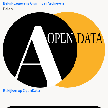
Bekijk gegevens Groninger Archieven
Delen
OPEN
DATA
Bekijken op OpenData