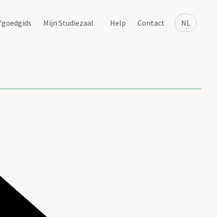
fgoedgids
Mijn Studiezaal
Help
Contact
NL