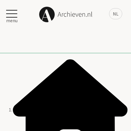
NL
menu