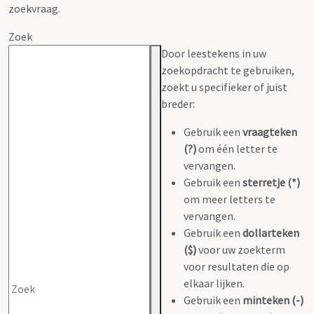
zoekvraag.
Zoek
Door leestekens in uw
zoekopdracht te gebruiken,
zoekt u specifieker of juist
breder:
Gebruik een
vraagteken
(?)
om één letter te
vervangen.
Gebruik een
sterretje (*)
om meer letters te
vervangen.
Gebruik een
dollarteken
($)
voor uw zoekterm
voor resultaten die op
elkaar lijken.
Gebruik een
minteken (-)