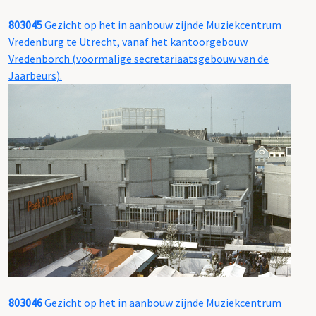
803045
Gezicht op het in aanbouw zijnde Muziekcentrum
Vredenburg te Utrecht, vanaf het kantoorgebouw
Vredenborch (voormalige secretariaatsgebouw van de
Jaarbeurs).
803046
Gezicht op het in aanbouw zijnde Muziekcentrum