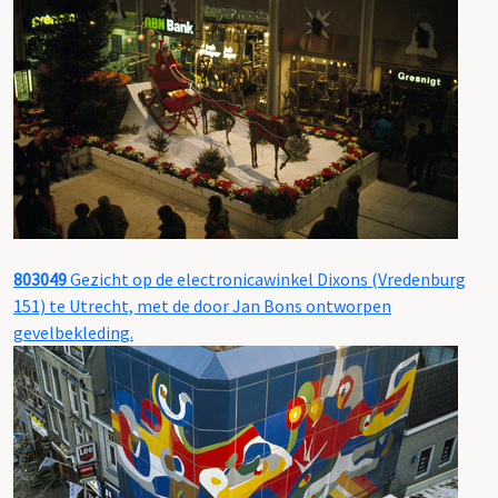
803049
Gezicht op de electronicawinkel Dixons (Vredenburg
151) te Utrecht, met de door Jan Bons ontworpen
gevelbekleding.