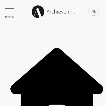
NL
menu