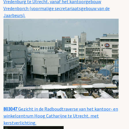
Vredenburg te Utrecht, vanaf het kantoorgebouw
Vredenborch (voormalige secretariaatsgebouw van de
Jaarbeurs).
803047
Gezicht in de Radboudtraverse van het kantoor- en
winkelcentrum Hoog Catharijne te Utrecht, met
kerstverlichting.