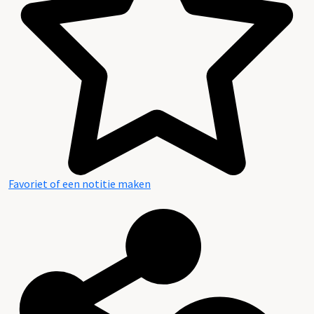
Favoriet of een notitie maken