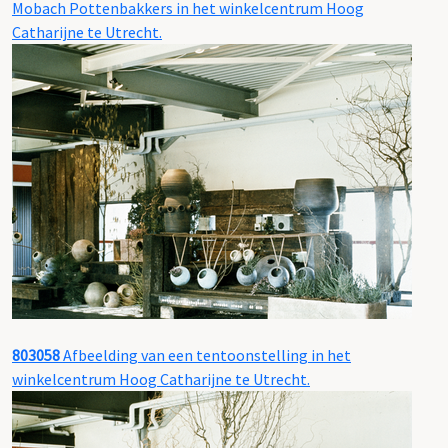
Mobach Pottenbakkers in het winkelcentrum Hoog
Catharijne te Utrecht.
803058
Afbeelding van een tentoonstelling in het
winkelcentrum Hoog Catharijne te Utrecht.