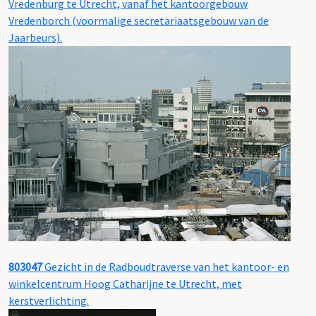
Vredenburg te Utrecht, vanaf het kantoorgebouw
Vredenborch (voormalige secretariaatsgebouw van de
Jaarbeurs).
803047
Gezicht in de Radboudtraverse van het kantoor- en
winkelcentrum Hoog Catharijne te Utrecht, met
kerstverlichting.