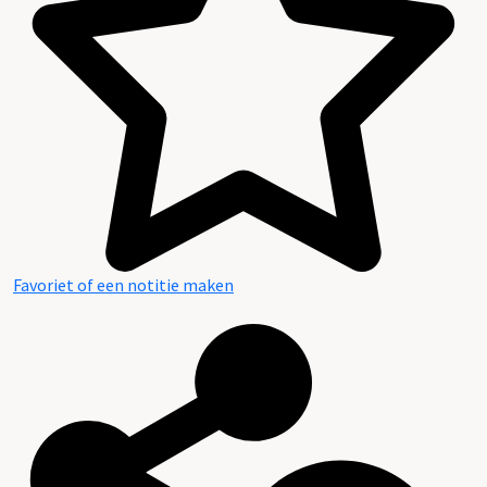
Favoriet of een notitie maken