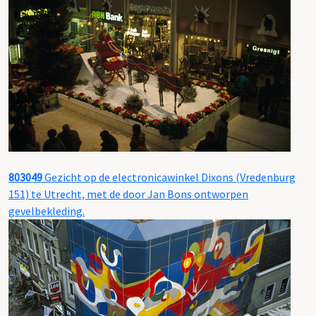
803049
Gezicht op de electronicawinkel Dixons (Vredenburg
151) te Utrecht, met de door Jan Bons ontworpen
gevelbekleding.