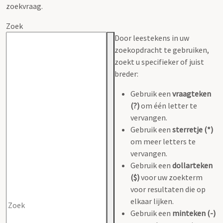
zoekvraag.
Zoek
Door leestekens in uw
zoekopdracht te gebruiken,
zoekt u specifieker of juist
breder:
Gebruik een
vraagteken
(?)
om één letter te
vervangen.
Gebruik een
sterretje (*)
om meer letters te
vervangen.
Gebruik een
dollarteken
($)
voor uw zoekterm
voor resultaten die op
elkaar lijken.
Gebruik een
minteken (-)