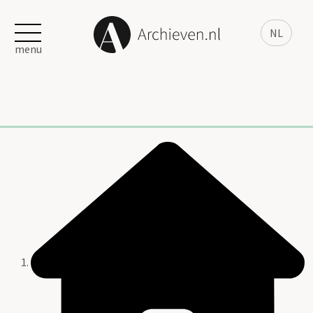
NL
menu