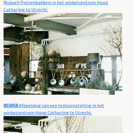
Mobach Pottenbakkers in het winkelcentrum Hoog
Catharijne te Utrecht.
803058
Afbeelding van een tentoonstelling in het
winkelcentrum Hoog Catharijne te Utrecht.