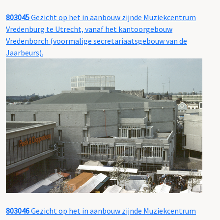
803045
Gezicht op het in aanbouw zijnde Muziekcentrum
Vredenburg te Utrecht, vanaf het kantoorgebouw
Vredenborch (voormalige secretariaatsgebouw van de
Jaarbeurs).
803046
Gezicht op het in aanbouw zijnde Muziekcentrum