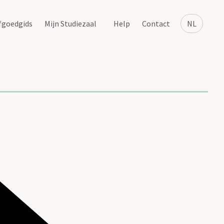
fgoedgids
Mijn Studiezaal
Help
Contact
NL