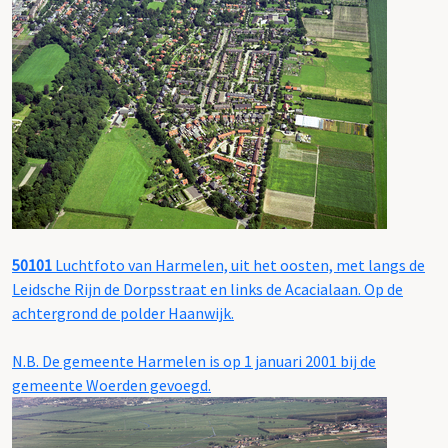
50101
Luchtfoto van Harmelen, uit het oosten, met langs de
Leidsche Rijn de Dorpsstraat en links de Acacialaan. Op de
achtergrond de polder Haanwijk.
N.B. De gemeente Harmelen is op 1 januari 2001 bij de
gemeente Woerden gevoegd.