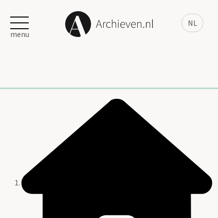
NL
menu