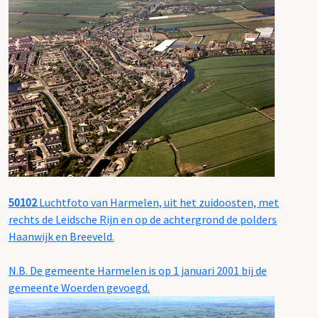
50102
Luchtfoto van Harmelen, uit het zuidoosten, met
rechts de Leidsche Rijn en op de achtergrond de polders
Haanwijk en Breeveld.
N.B. De gemeente Harmelen is op 1 januari 2001 bij de
gemeente Woerden gevoegd.