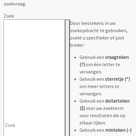
zoekvraag.
Zoek
Door leestekens in uw
zoekopdracht te gebruiken,
zoekt u specifieker of juist
breder:
Gebruik een
vraagteken
(?)
om één letter te
vervangen.
Gebruik een
sterretje (*)
om meer letters te
vervangen.
Gebruik een
dollarteken
($)
voor uw zoekterm
voor resultaten die op
elkaar lijken.
Gebruik een
minteken (-)