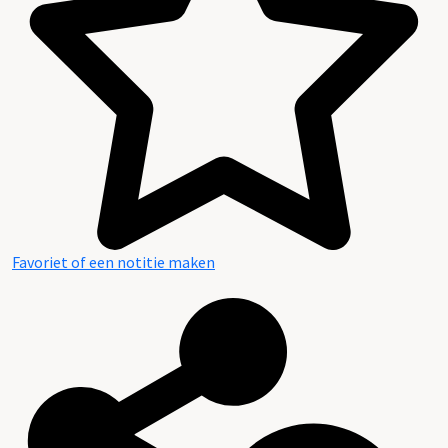
Favoriet of een notitie maken