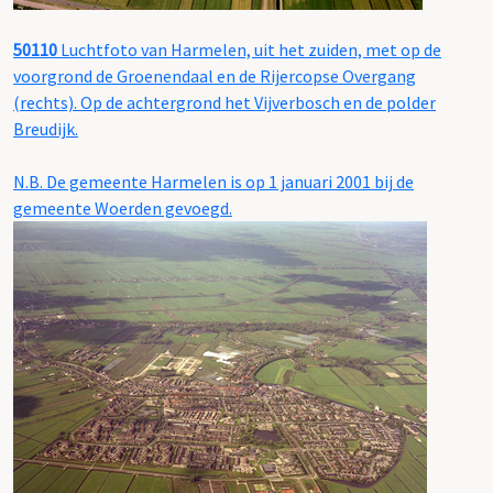
50110
Luchtfoto van Harmelen, uit het zuiden, met op de
voorgrond de Groenendaal en de Rijercopse Overgang
(rechts). Op de achtergrond het Vijverbosch en de polder
Breudijk.
N.B. De gemeente Harmelen is op 1 januari 2001 bij de
gemeente Woerden gevoegd.