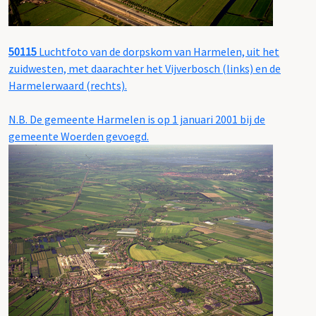
50115
Luchtfoto van de dorpskom van Harmelen, uit het
zuidwesten, met daarachter het Vijverbosch (links) en de
Harmelerwaard (rechts).
N.B. De gemeente Harmelen is op 1 januari 2001 bij de
gemeente Woerden gevoegd.