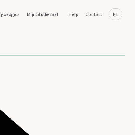
fgoedgids
Mijn Studiezaal
Help
Contact
NL