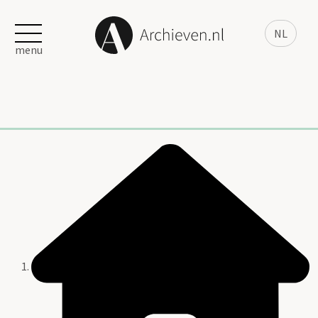
NL
menu