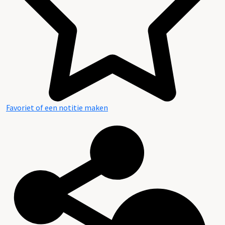
Favoriet of een notitie maken