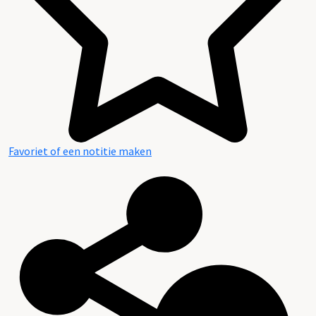
Favoriet of een notitie maken