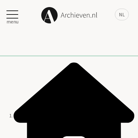
NL
menu