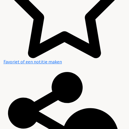
Favoriet of een notitie maken