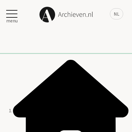
NL
menu