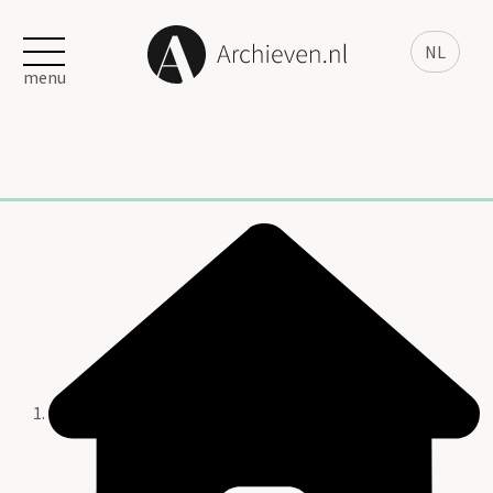
NL
menu