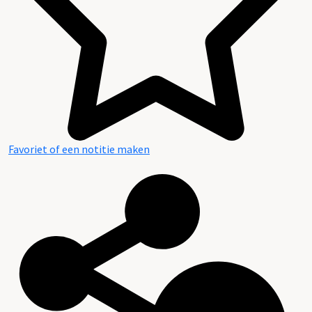
Favoriet of een notitie maken