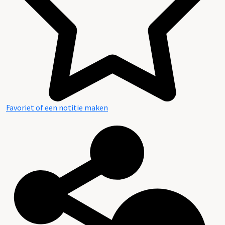
Favoriet of een notitie maken