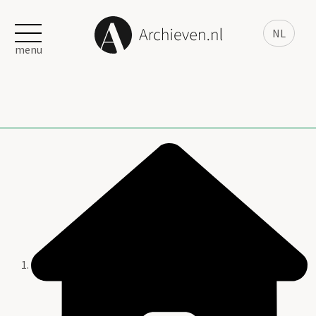
NL
menu