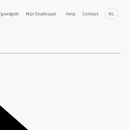
fgoedgids
Mijn Studiezaal
Help
Contact
NL