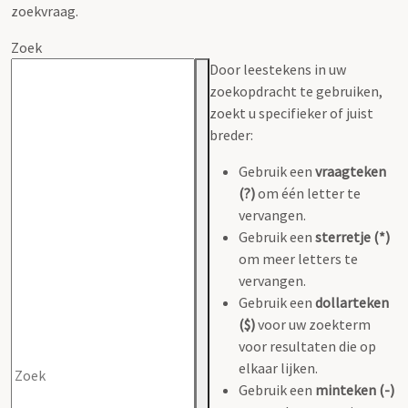
zoekvraag.
Zoek
Door leestekens in uw
zoekopdracht te gebruiken,
zoekt u specifieker of juist
breder:
Gebruik een
vraagteken
(?)
om één letter te
vervangen.
Gebruik een
sterretje (*)
om meer letters te
vervangen.
Gebruik een
dollarteken
($)
voor uw zoekterm
voor resultaten die op
elkaar lijken.
Gebruik een
minteken (-)