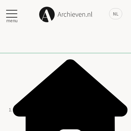
NL
menu