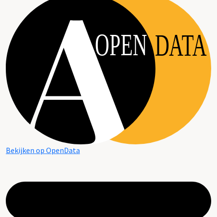
OPEN
DATA
Bekijken op OpenData