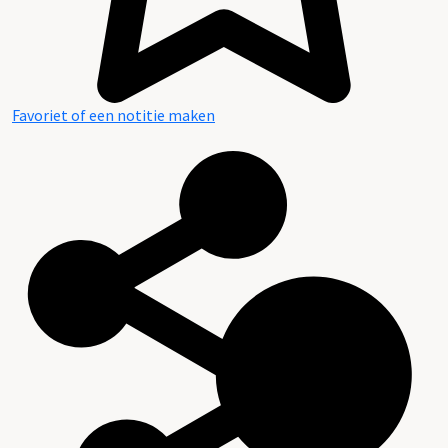
Favoriet of een notitie maken