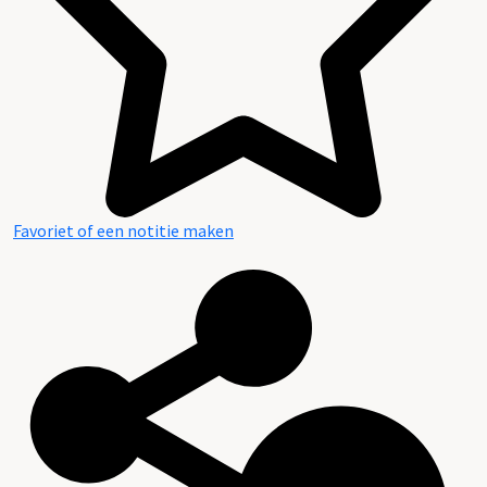
Favoriet of een notitie maken