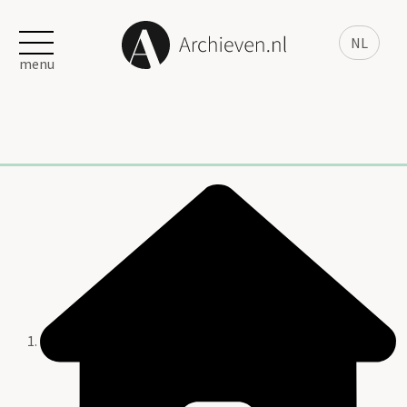
NL
menu