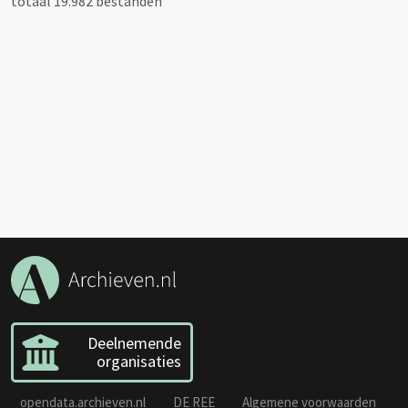
totaal 19.982 bestanden
Deelnemende
organisaties
opendata.archieven.nl
DE REE
Algemene voorwaarden