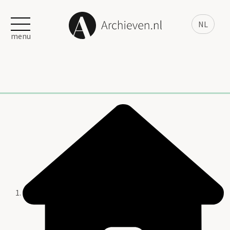
NL
menu