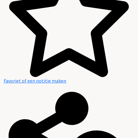
Favoriet of een notitie maken