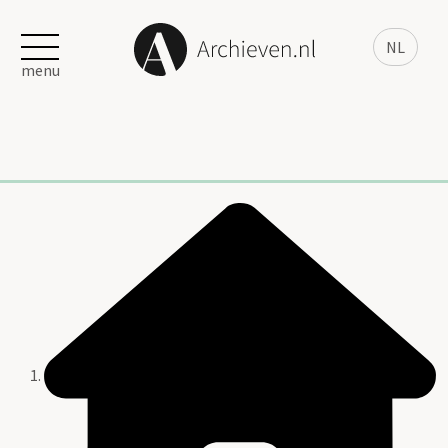
NL
menu