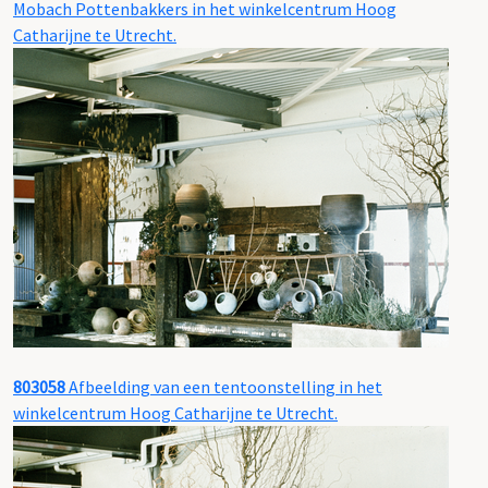
Mobach Pottenbakkers in het winkelcentrum Hoog
Catharijne te Utrecht.
803058
Afbeelding van een tentoonstelling in het
winkelcentrum Hoog Catharijne te Utrecht.