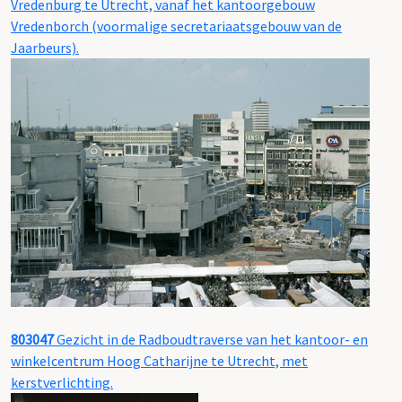
Vredenburg te Utrecht, vanaf het kantoorgebouw
Vredenborch (voormalige secretariaatsgebouw van de
Jaarbeurs).
803047
Gezicht in de Radboudtraverse van het kantoor- en
winkelcentrum Hoog Catharijne te Utrecht, met
kerstverlichting.