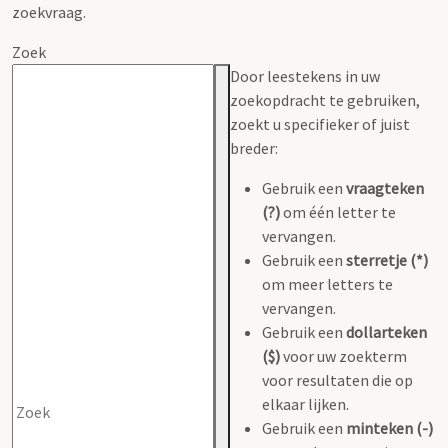
zoekvraag.
Zoek
Door leestekens in uw
zoekopdracht te gebruiken,
zoekt u specifieker of juist
breder:
Gebruik een
vraagteken
(?)
om één letter te
vervangen.
Gebruik een
sterretje (*)
om meer letters te
vervangen.
Gebruik een
dollarteken
($)
voor uw zoekterm
voor resultaten die op
elkaar lijken.
Gebruik een
minteken (-)