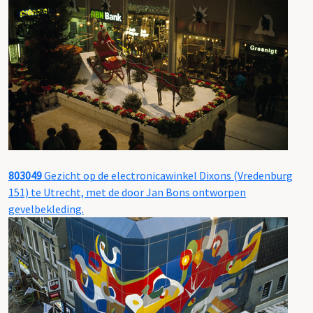
803049
Gezicht op de electronicawinkel Dixons (Vredenburg
151) te Utrecht, met de door Jan Bons ontworpen
gevelbekleding.