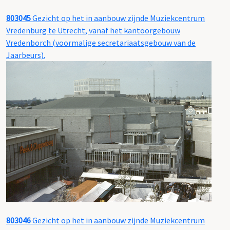
803045
Gezicht op het in aanbouw zijnde Muziekcentrum
Vredenburg te Utrecht, vanaf het kantoorgebouw
Vredenborch (voormalige secretariaatsgebouw van de
Jaarbeurs).
803046
Gezicht op het in aanbouw zijnde Muziekcentrum