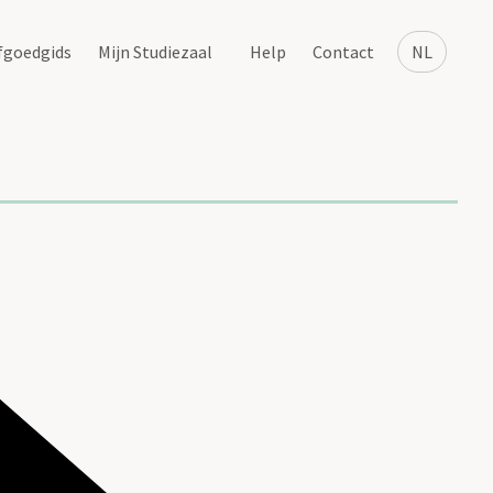
fgoedgids
Mijn Studiezaal
Help
Contact
NL