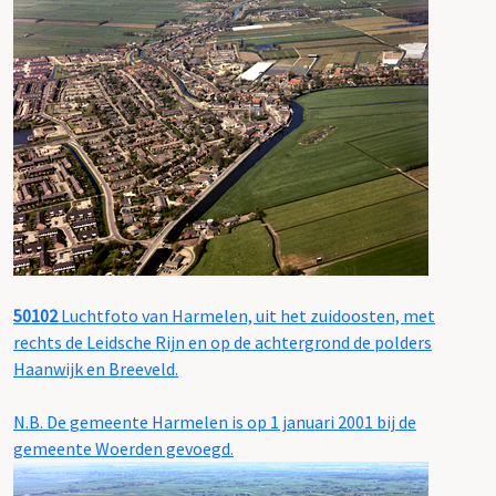
50102
Luchtfoto van Harmelen, uit het zuidoosten, met
rechts de Leidsche Rijn en op de achtergrond de polders
Haanwijk en Breeveld.
N.B. De gemeente Harmelen is op 1 januari 2001 bij de
gemeente Woerden gevoegd.