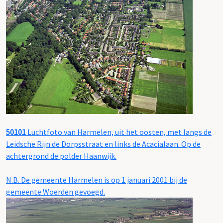
50101
Luchtfoto van Harmelen, uit het oosten, met langs de
Leidsche Rijn de Dorpsstraat en links de Acacialaan. Op de
achtergrond de polder Haanwijk.
N.B. De gemeente Harmelen is op 1 januari 2001 bij de
gemeente Woerden gevoegd.