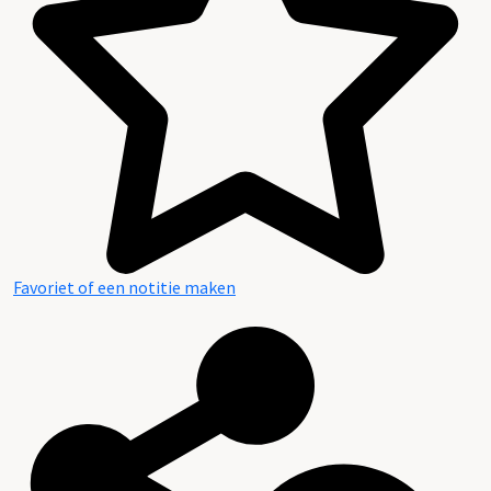
Favoriet of een notitie maken