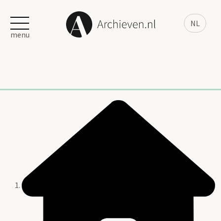
NL
menu