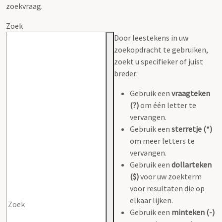
zoekvraag.
Zoek
Door leestekens in uw
zoekopdracht te gebruiken,
zoekt u specifieker of juist
breder:
Gebruik een
vraagteken
(?)
om één letter te
vervangen.
Gebruik een
sterretje (*)
om meer letters te
vervangen.
Gebruik een
dollarteken
($)
voor uw zoekterm
voor resultaten die op
elkaar lijken.
Gebruik een
minteken (-)