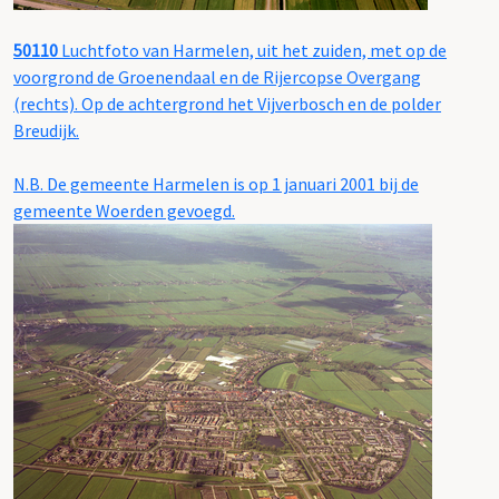
50110
Luchtfoto van Harmelen, uit het zuiden, met op de
voorgrond de Groenendaal en de Rijercopse Overgang
(rechts). Op de achtergrond het Vijverbosch en de polder
Breudijk.
N.B. De gemeente Harmelen is op 1 januari 2001 bij de
gemeente Woerden gevoegd.