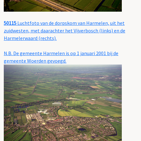
50115
Luchtfoto van de dorpskom van Harmelen, uit het
zuidwesten, met daarachter het Vijverbosch (links) en de
Harmelerwaard (rechts).
N.B. De gemeente Harmelen is op 1 januari 2001 bij de
gemeente Woerden gevoegd.