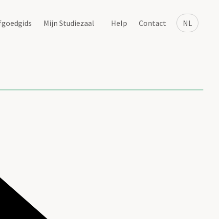
fgoedgids
Mijn Studiezaal
Help
Contact
NL