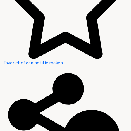
Favoriet of een notitie maken