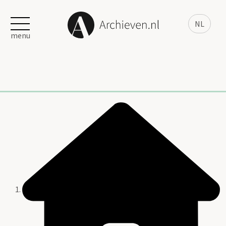
NL
menu