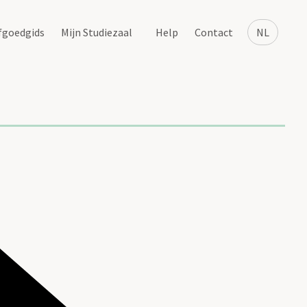
fgoedgids
Mijn Studiezaal
Help
Contact
NL