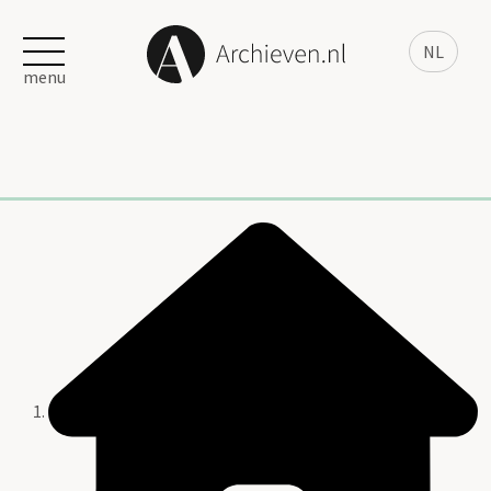
NL
menu