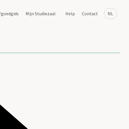
fgoedgids
Mijn Studiezaal
Help
Contact
NL