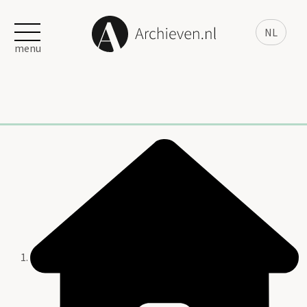
NL
menu