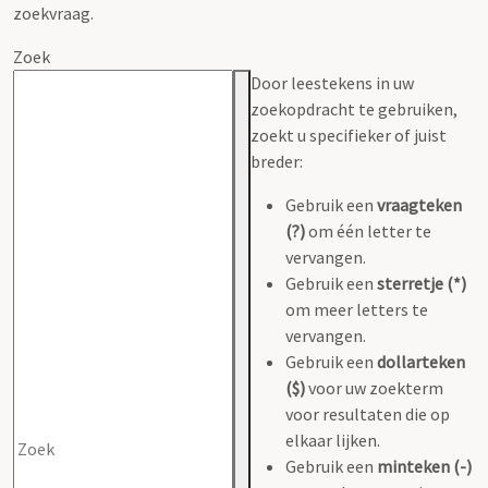
zoekvraag.
Zoek
Door leestekens in uw
zoekopdracht te gebruiken,
zoekt u specifieker of juist
breder:
Gebruik een
vraagteken
(?)
om één letter te
vervangen.
Gebruik een
sterretje (*)
om meer letters te
vervangen.
Gebruik een
dollarteken
($)
voor uw zoekterm
voor resultaten die op
elkaar lijken.
Gebruik een
minteken (-)