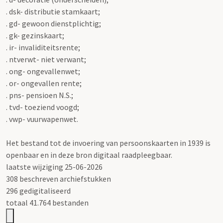
. dsk- distributie stamkaart;
. gd- gewoon dienstplichtig;
. gk- gezinskaart;
. ir- invaliditeitsrente;
. ntverwt- niet verwant;
. ong- ongevallenwet;
. or- ongevallen rente;
. pns- pensioen N.S.;
. tvd- toeziend voogd;
. vwp- vuurwapenwet.
Het bestand tot de invoering van persoonskaarten in 1939 is
openbaar en in deze bron digitaal raadpleegbaar.
laatste wijziging 25-06-2026
308 beschreven archiefstukken
296 gedigitaliseerd
totaal 41.764 bestanden