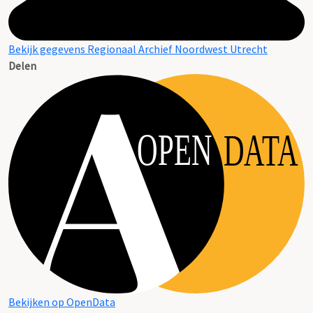
Bekijk gegevens Regionaal Archief Noordwest Utrecht
Delen
OPEN
DATA
Bekijken op OpenData