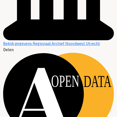
Bekijk gegevens Regionaal Archief Noordwest Utrecht
Delen
OPEN
DATA