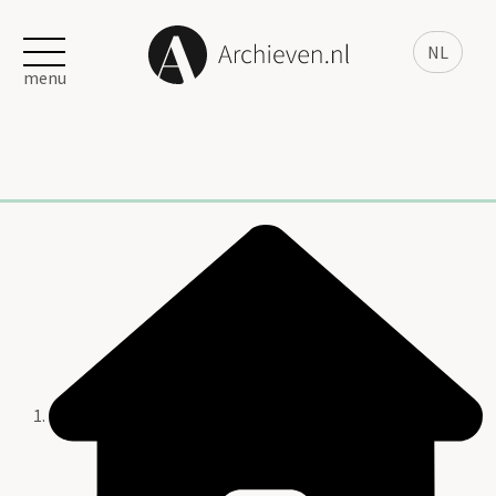
NL
menu