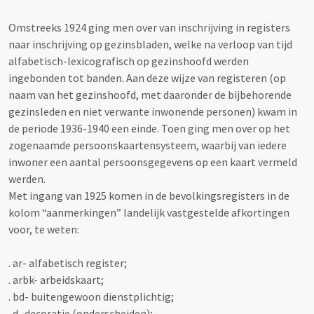
Omstreeks 1924 ging men over van inschrijving in registers
naar inschrijving op gezinsbladen, welke na verloop van tijd
alfabetisch-lexicografisch op gezinshoofd werden
ingebonden tot banden. Aan deze wijze van registeren (op
naam van het gezinshoofd, met daaronder de bijbehorende
gezinsleden en niet verwante inwonende personen) kwam in
de periode 1936-1940 een einde. Toen ging men over op het
zogenaamde persoonskaartensysteem, waarbij van iedere
inwoner een aantal persoonsgegevens op een kaart vermeld
werden.
Met ingang van 1925 komen in de bevolkingsregisters in de
kolom “aanmerkingen” landelijk vastgestelde afkortingen
voor, te weten:
. ar- alfabetisch register;
. arbk- arbeidskaart;
. bd- buitengewoon dienstplichtig;
. d- decoratie (onderscheiden);