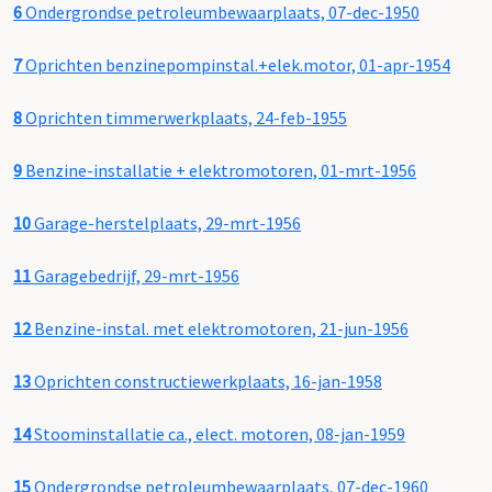
6
Ondergrondse petroleumbewaarplaats, 07-dec-1950
7
Oprichten benzinepompinstal.+elek.motor, 01-apr-1954
8
Oprichten timmerwerkplaats, 24-feb-1955
9
Benzine-installatie + elektromotoren, 01-mrt-1956
10
Garage-herstelplaats, 29-mrt-1956
11
Garagebedrijf, 29-mrt-1956
12
Benzine-instal. met elektromotoren, 21-jun-1956
13
Oprichten constructiewerkplaats, 16-jan-1958
14
Stoominstallatie ca., elect. motoren, 08-jan-1959
15
Ondergrondse petroleumbewaarplaats, 07-dec-1960