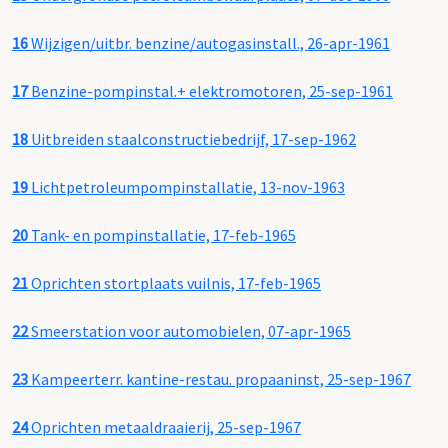
16
Wijzigen/uitbr. benzine/autogasinstall., 26-apr-1961
17
Benzine-pompinstal.+ elektromotoren, 25-sep-1961
18
Uitbreiden staalconstructiebedrijf, 17-sep-1962
19
Lichtpetroleumpompinstallatie, 13-nov-1963
20
Tank- en pompinstallatie, 17-feb-1965
21
Oprichten stortplaats vuilnis, 17-feb-1965
22
Smeerstation voor automobielen, 07-apr-1965
23
Kampeerterr. kantine-restau. propaaninst, 25-sep-1967
24
Oprichten metaaldraaierij, 25-sep-1967