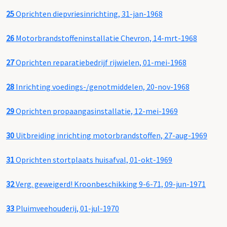
25
Oprichten diepvriesinrichting, 31-jan-1968
26
Motorbrandstoffeninstallatie Chevron, 14-mrt-1968
27
Oprichten reparatiebedrijf rijwielen, 01-mei-1968
28
Inrichting voedings-/genotmiddelen, 20-nov-1968
29
Oprichten propaangasinstallatie, 12-mei-1969
30
Uitbreiding inrichting motorbrandstoffen, 27-aug-1969
31
Oprichten stortplaats huisafval, 01-okt-1969
32
Verg. geweigerd! Kroonbeschikking 9-6-71, 09-jun-1971
33
Pluimveehouderij, 01-jul-1970