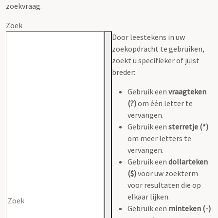
zoekvraag.
Zoek
Door leestekens in uw
zoekopdracht te gebruiken,
zoekt u specifieker of juist
breder:
Gebruik een
vraagteken
(?)
om één letter te
vervangen.
Gebruik een
sterretje (*)
om meer letters te
vervangen.
Gebruik een
dollarteken
($)
voor uw zoekterm
voor resultaten die op
elkaar lijken.
Gebruik een
minteken (-)