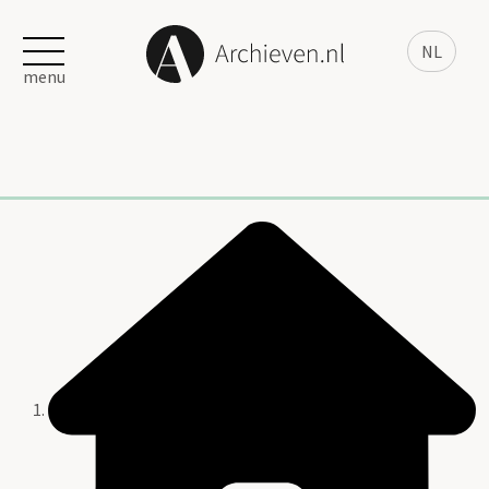
NL
menu