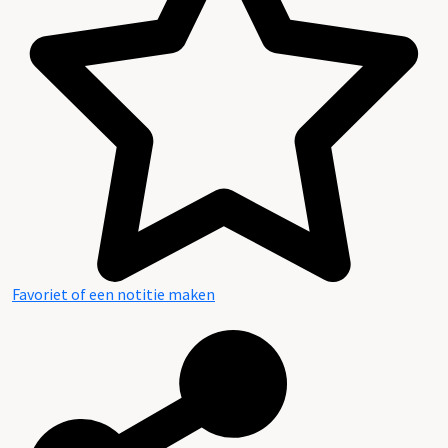
Favoriet of een notitie maken