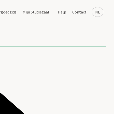
fgoedgids
Mijn Studiezaal
Help
Contact
NL