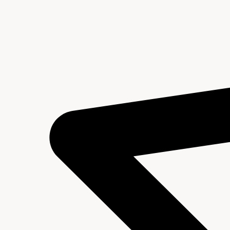
Inleiding
Inventaris
Regesten