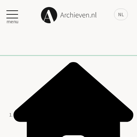
NL
menu