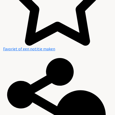
Favoriet of een notitie maken