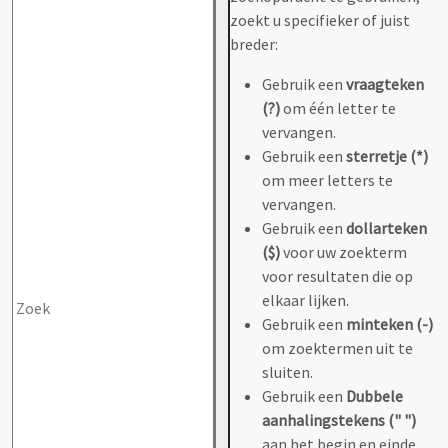
zoekt u specifieker of juist
breder:
Gebruik een
vraagteken
(?)
om één letter te
vervangen.
Gebruik een
sterretje (*)
om meer letters te
vervangen.
Gebruik een
dollarteken
($)
voor uw zoekterm
voor resultaten die op
elkaar lijken.
Gebruik een
minteken (-)
om zoektermen uit te
sluiten.
Gebruik een
Dubbele
aanhalingstekens (" ")
aan het begin en einde