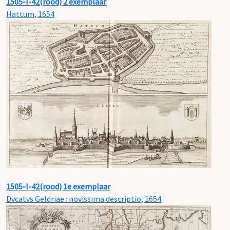
1505-I-42(rood) 2 exemplaar
Hattum, 1654
1505-I-42(rood) 1e exemplaar
Dvcatvs Geldriae : novissima descriptio, 1654