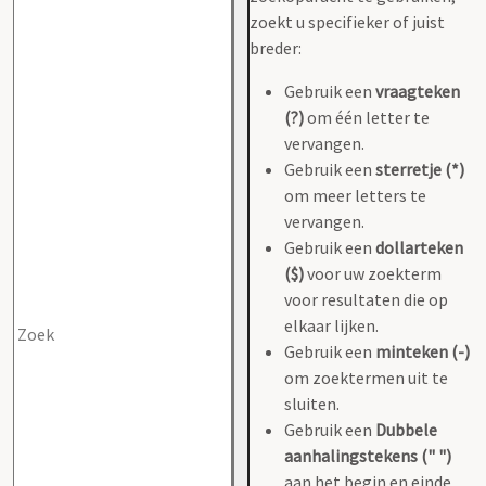
zoekt u specifieker of juist
breder:
Gebruik een
vraagteken
(?)
om één letter te
vervangen.
Gebruik een
sterretje (*)
om meer letters te
vervangen.
Gebruik een
dollarteken
($)
voor uw zoekterm
voor resultaten die op
elkaar lijken.
Gebruik een
minteken (-)
om zoektermen uit te
sluiten.
Gebruik een
Dubbele
aanhalingstekens (" ")
aan het begin en einde