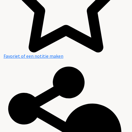
Favoriet of een notitie maken