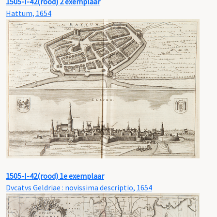
1505-I-42(rood) 2 exemplaar
Hattum, 1654
1505-I-42(rood) 1e exemplaar
Dvcatvs Geldriae : novissima descriptio, 1654