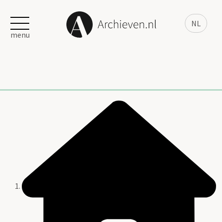
NL
menu