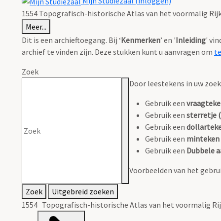
Mijn Studiezaal (inloggen)
1554 Topografisch-historische Atlas van het voormalig Rijks
Meer...
Dit is een archieftoegang. Bij ‘
Kenmerken
’ en '
Inleiding
' vi
archief te vinden zijn. Deze stukken kunt u aanvragen om
t
Zoek
Door leestekens in uw zoeko
Gebruik een
vraagteke
Gebruik een
sterretje (
Gebruik een
dollarteke
Gebruik een
minteken 
Gebruik een
Dubbele a
Voorbeelden van het gebrui
Zoek
Uitgebreid zoeken
1554 Topografisch-historische Atlas van het voormalig Rij