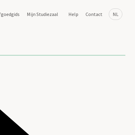
fgoedgids
Mijn Studiezaal
Help
Contact
NL