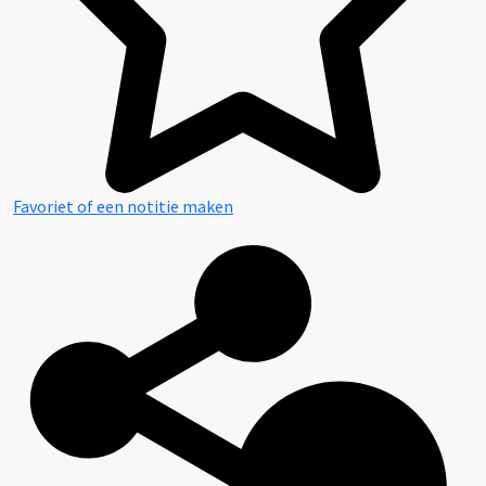
Favoriet of een notitie maken