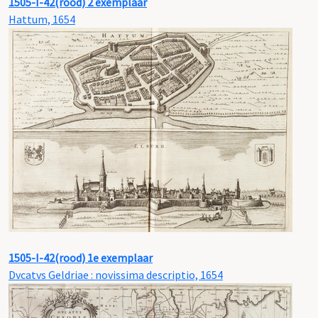
1505-I-42(rood) 2 exemplaar
Hattum, 1654
1505-I-42(rood) 1e exemplaar
Dvcatvs Geldriae : novissima descriptio, 1654