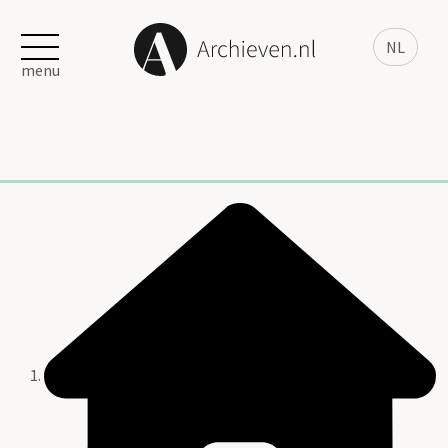
NL
menu