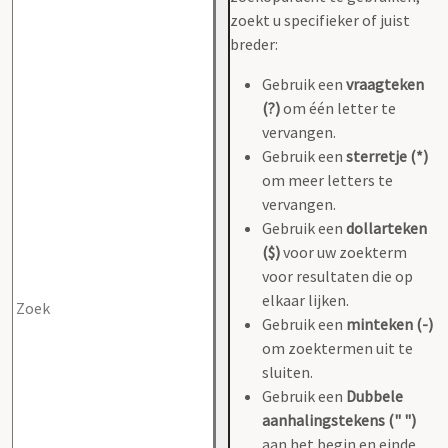
zoekt u specifieker of juist
breder:
Gebruik een
vraagteken
(?)
om één letter te
vervangen.
Gebruik een
sterretje (*)
om meer letters te
vervangen.
Gebruik een
dollarteken
($)
voor uw zoekterm
voor resultaten die op
elkaar lijken.
Gebruik een
minteken (-)
om zoektermen uit te
sluiten.
Gebruik een
Dubbele
aanhalingstekens (" ")
aan het begin en einde