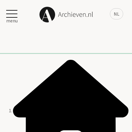
NL
menu