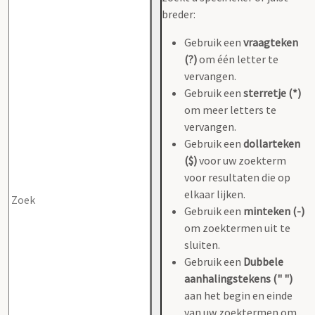
breder:
Gebruik een
vraagteken
(?)
om één letter te
vervangen.
Gebruik een
sterretje (*)
om meer letters te
vervangen.
Gebruik een
dollarteken
($)
voor uw zoekterm
voor resultaten die op
elkaar lijken.
Gebruik een
minteken (-)
om zoektermen uit te
sluiten.
Gebruik een
Dubbele
aanhalingstekens (" ")
aan het begin en einde
van uw zoektermen om