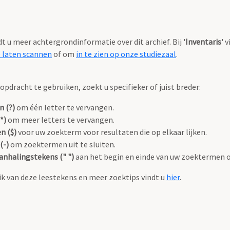
ndt u meer achtergrondinformatie over dit archief. Bij '
Inventaris
' 
e laten scannen
of om
in te zien op onze studiezaal
.
pdracht te gebruiken, zoekt u specifieker of juist breder:
n (?)
om één letter te vervangen.
*)
om meer letters te vervangen.
n ($)
voor uw zoekterm voor resultaten die op elkaar lijken.
(-)
om zoektermen uit te sluiten.
anhalingstekens (" ")
aan het begin en einde van uw zoektermen 
k van deze leestekens en meer zoektips vindt u
hier
.