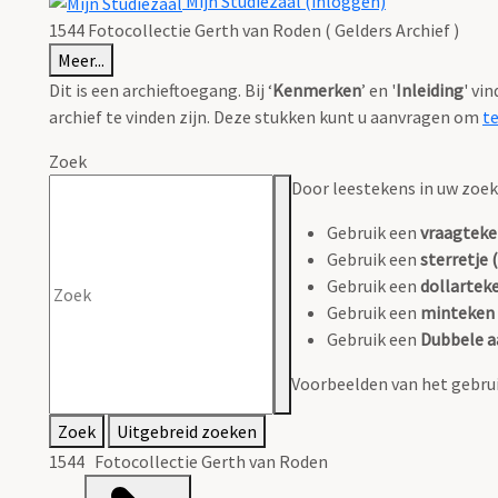
Mijn Studiezaal (inloggen)
1544 Fotocollectie Gerth van Roden ( Gelders Archief )
Meer...
Dit is een archieftoegang. Bij ‘
Kenmerken
’ en '
Inleiding
' vi
archief te vinden zijn. Deze stukken kunt u aanvragen om
t
Zoek
Door leestekens in uw zoeko
Gebruik een
vraagteke
Gebruik een
sterretje (
Gebruik een
dollarteke
Gebruik een
minteken 
Gebruik een
Dubbele a
Voorbeelden van het gebrui
Zoek
Uitgebreid zoeken
1544 Fotocollectie Gerth van Roden