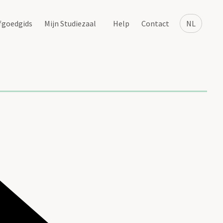
fgoedgids
Mijn Studiezaal
Help
Contact
NL