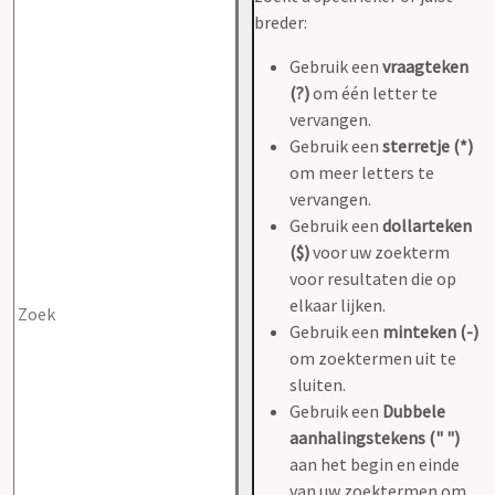
breder:
Gebruik een
vraagteken
(?)
om één letter te
vervangen.
Gebruik een
sterretje (*)
om meer letters te
vervangen.
Gebruik een
dollarteken
($)
voor uw zoekterm
voor resultaten die op
elkaar lijken.
Gebruik een
minteken (-)
om zoektermen uit te
sluiten.
Gebruik een
Dubbele
aanhalingstekens (" ")
aan het begin en einde
van uw zoektermen om