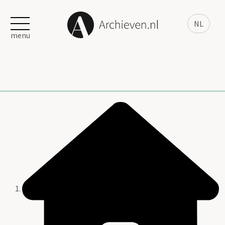
NL
menu