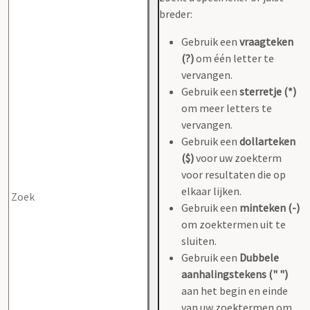
breder:
Gebruik een
vraagteken
(?)
om één letter te
vervangen.
Gebruik een
sterretje (*)
om meer letters te
vervangen.
Gebruik een
dollarteken
($)
voor uw zoekterm
voor resultaten die op
elkaar lijken.
Gebruik een
minteken (-)
om zoektermen uit te
sluiten.
Gebruik een
Dubbele
aanhalingstekens (" ")
aan het begin en einde
van uw zoektermen om