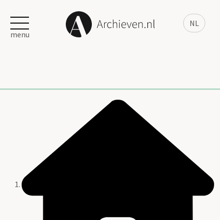
NL
menu