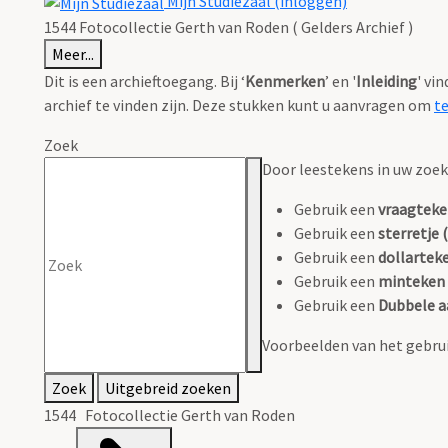
Mijn Studiezaal (inloggen)
1544 Fotocollectie Gerth van Roden ( Gelders Archief )
Meer...
Dit is een archieftoegang. Bij ‘
Kenmerken
’ en '
Inleiding
' vi
archief te vinden zijn. Deze stukken kunt u aanvragen om
t
Zoek
Door leestekens in uw zoeko
Gebruik een
vraagteke
Gebruik een
sterretje (
Gebruik een
dollarteke
Gebruik een
minteken 
Gebruik een
Dubbele a
Voorbeelden van het gebrui
Zoek
Uitgebreid zoeken
1544 Fotocollectie Gerth van Roden