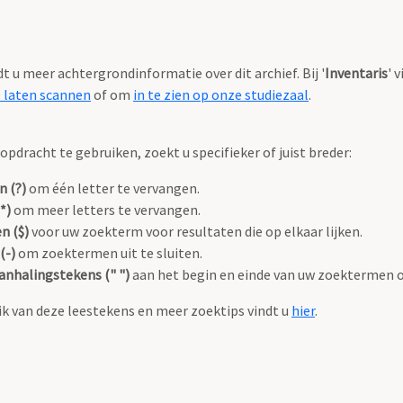
ndt u meer achtergrondinformatie over dit archief. Bij '
Inventaris
' 
e laten scannen
of om
in te zien op onze studiezaal
.
pdracht te gebruiken, zoekt u specifieker of juist breder:
n (?)
om één letter te vervangen.
*)
om meer letters te vervangen.
n ($)
voor uw zoekterm voor resultaten die op elkaar lijken.
(-)
om zoektermen uit te sluiten.
anhalingstekens (" ")
aan het begin en einde van uw zoektermen 
k van deze leestekens en meer zoektips vindt u
hier
.