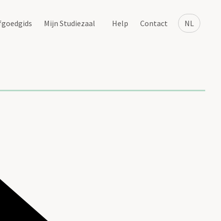
fgoedgids
Mijn Studiezaal
Help
Contact
NL