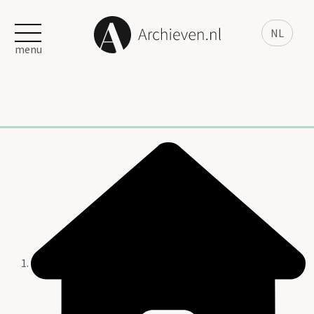
NL
menu