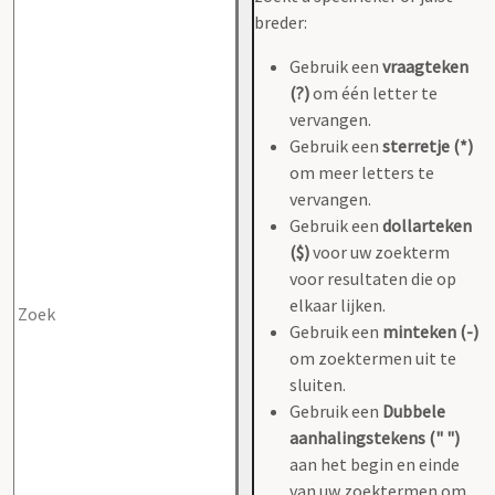
breder:
Gebruik een
vraagteken
(?)
om één letter te
vervangen.
Gebruik een
sterretje (*)
om meer letters te
vervangen.
Gebruik een
dollarteken
($)
voor uw zoekterm
voor resultaten die op
elkaar lijken.
Gebruik een
minteken (-)
om zoektermen uit te
sluiten.
Gebruik een
Dubbele
aanhalingstekens (" ")
aan het begin en einde
van uw zoektermen om