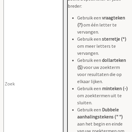
breder:
Gebruik een
vraagteken
(?)
om één letter te
vervangen.
Gebruik een
sterretje (*)
om meer letters te
vervangen.
Gebruik een
dollarteken
($)
voor uw zoekterm
voor resultaten die op
elkaar lijken.
Gebruik een
minteken (-)
om zoektermen uit te
sluiten.
Gebruik een
Dubbele
aanhalingstekens (" ")
aan het begin en einde
van uw zoektermen om