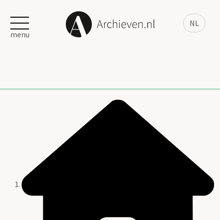
NL
menu