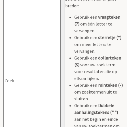
breder:
Gebruik een
vraagteken
(?)
om één letter te
vervangen.
Gebruik een
sterretje (*)
om meer letters te
vervangen.
Gebruik een
dollarteken
($)
voor uw zoekterm
voor resultaten die op
elkaar lijken.
Gebruik een
minteken (-)
om zoektermen uit te
sluiten.
Gebruik een
Dubbele
aanhalingstekens (" ")
aan het begin en einde
van uw zoektermen om