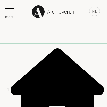
NL
menu