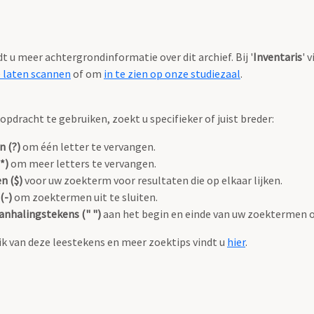
ndt u meer achtergrondinformatie over dit archief. Bij '
Inventaris
' 
e laten scannen
of om
in te zien op onze studiezaal
.
pdracht te gebruiken, zoekt u specifieker of juist breder:
n (?)
om één letter te vervangen.
*)
om meer letters te vervangen.
n ($)
voor uw zoekterm voor resultaten die op elkaar lijken.
(-)
om zoektermen uit te sluiten.
anhalingstekens (" ")
aan het begin en einde van uw zoektermen 
k van deze leestekens en meer zoektips vindt u
hier
.