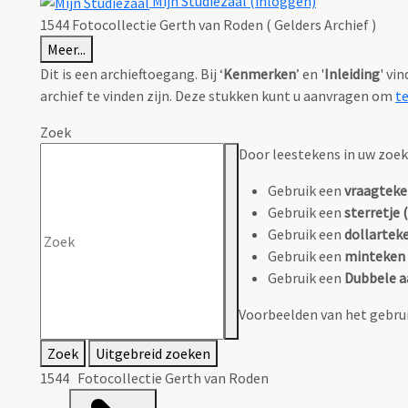
Mijn Studiezaal (inloggen)
1544 Fotocollectie Gerth van Roden ( Gelders Archief )
Meer...
Dit is een archieftoegang. Bij ‘
Kenmerken
’ en '
Inleiding
' vi
archief te vinden zijn. Deze stukken kunt u aanvragen om
t
Zoek
Door leestekens in uw zoeko
Gebruik een
vraagteke
Gebruik een
sterretje (
Gebruik een
dollarteke
Gebruik een
minteken 
Gebruik een
Dubbele a
Voorbeelden van het gebrui
Zoek
Uitgebreid zoeken
1544 Fotocollectie Gerth van Roden