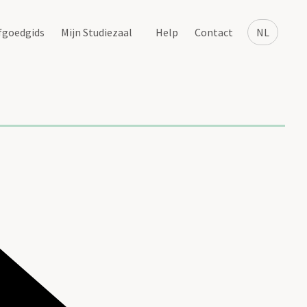
fgoedgids
Mijn Studiezaal
Help
Contact
NL