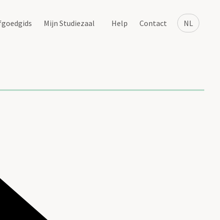
fgoedgids
Mijn Studiezaal
Help
Contact
NL