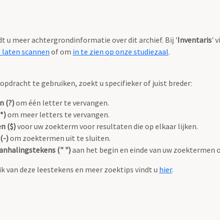
ndt u meer achtergrondinformatie over dit archief. Bij '
Inventaris
' 
e laten scannen
of om
in te zien op onze studiezaal
.
pdracht te gebruiken, zoekt u specifieker of juist breder:
n (?)
om één letter te vervangen.
*)
om meer letters te vervangen.
n ($)
voor uw zoekterm voor resultaten die op elkaar lijken.
(-)
om zoektermen uit te sluiten.
anhalingstekens (" ")
aan het begin en einde van uw zoektermen 
k van deze leestekens en meer zoektips vindt u
hier
.