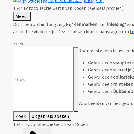
Mijn Studiezaal (inloggen)
1544 Fotocollectie Gerth van Roden ( Gelders Archief )
Meer...
Dit is een archieftoegang. Bij ‘
Kenmerken
’ en '
Inleiding
' vi
archief te vinden zijn. Deze stukken kunt u aanvragen om
t
Zoek
Door leestekens in uw zoeko
Gebruik een
vraagteke
Gebruik een
sterretje (
Gebruik een
dollarteke
Gebruik een
minteken 
Gebruik een
Dubbele a
Voorbeelden van het gebrui
Zoek
Uitgebreid zoeken
1544 Fotocollectie Gerth van Roden