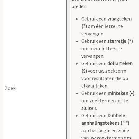
breder:
Gebruik een
vraagteken
(?)
om één letter te
vervangen.
Gebruik een
sterretje (*)
om meer letters te
vervangen.
Gebruik een
dollarteken
($)
voor uw zoekterm
voor resultaten die op
elkaar lijken.
Gebruik een
minteken (-)
om zoektermen uit te
sluiten.
Gebruik een
Dubbele
aanhalingstekens (" ")
aan het begin en einde
van uw zoektermen om