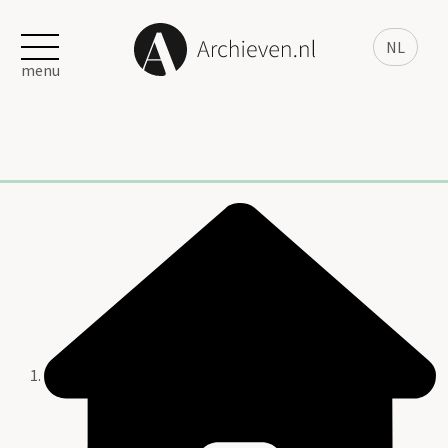
NL
menu