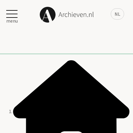
NL
menu