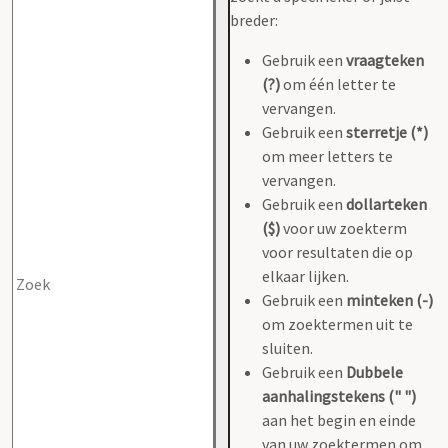
breder:
Gebruik een
vraagteken
(?)
om één letter te
vervangen.
Gebruik een
sterretje (*)
om meer letters te
vervangen.
Gebruik een
dollarteken
($)
voor uw zoekterm
voor resultaten die op
elkaar lijken.
Gebruik een
minteken (-)
om zoektermen uit te
sluiten.
Gebruik een
Dubbele
aanhalingstekens (" ")
aan het begin en einde
van uw zoektermen om