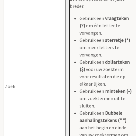
breder:
Gebruik een
vraagteken
(?)
om één letter te
vervangen.
Gebruik een
sterretje (*)
om meer letters te
vervangen.
Gebruik een
dollarteken
($)
voor uw zoekterm
voor resultaten die op
elkaar lijken.
Gebruik een
minteken (-)
om zoektermen uit te
sluiten.
Gebruik een
Dubbele
aanhalingstekens (" ")
aan het begin en einde
van uw zoektermen om