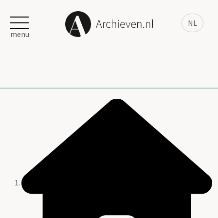
NL
menu