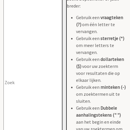
breder:
Gebruik een
vraagteken
(?)
om één letter te
vervangen.
Gebruik een
sterretje (*)
om meer letters te
vervangen.
Gebruik een
dollarteken
($)
voor uw zoekterm
voor resultaten die op
elkaar lijken.
Gebruik een
minteken (-)
om zoektermen uit te
sluiten.
Gebruik een
Dubbele
aanhalingstekens (" ")
aan het begin en einde
van uw zoektermen om