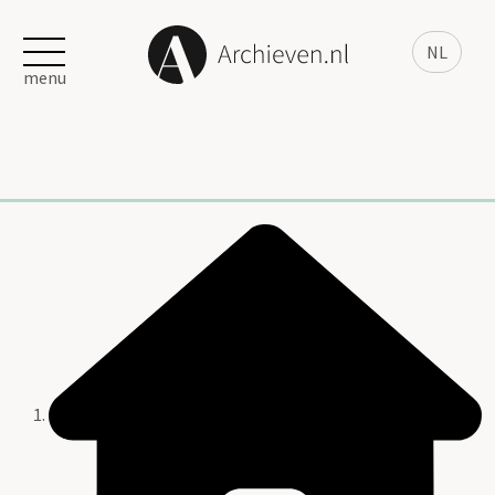
NL
menu