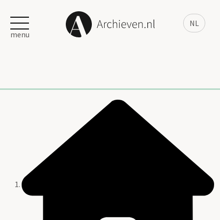
NL
menu