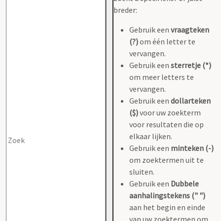
breder:
Gebruik een
vraagteken
(?)
om één letter te
vervangen.
Gebruik een
sterretje (*)
om meer letters te
vervangen.
Gebruik een
dollarteken
($)
voor uw zoekterm
voor resultaten die op
elkaar lijken.
Gebruik een
minteken (-)
om zoektermen uit te
sluiten.
Gebruik een
Dubbele
aanhalingstekens (" ")
aan het begin en einde
van uw zoektermen om