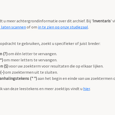
ndt u meer achtergrondinformatie over dit archief. Bij '
Inventaris
' 
e laten scannen
of om
in te zien op onze studiezaal
.
pdracht te gebruiken, zoekt u specifieker of juist breder:
n (?)
om één letter te vervangen.
*)
om meer letters te vervangen.
n ($)
voor uw zoekterm voor resultaten die op elkaar lijken.
(-)
om zoektermen uit te sluiten.
anhalingstekens (" ")
aan het begin en einde van uw zoektermen 
k van deze leestekens en meer zoektips vindt u
hier
.