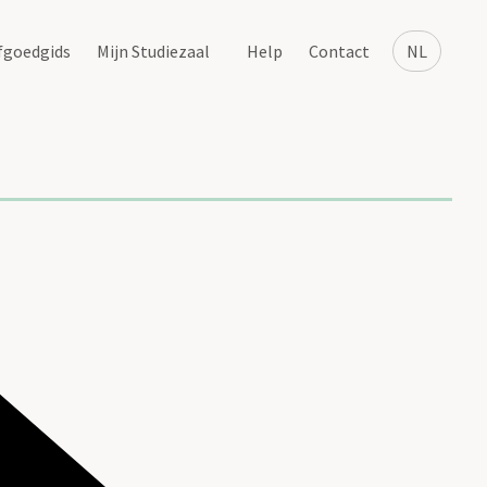
fgoedgids
Mijn Studiezaal
Help
Contact
NL