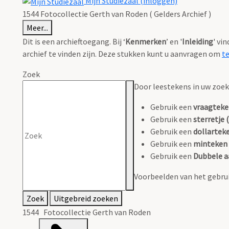
Mijn Studiezaal (inloggen)
1544 Fotocollectie Gerth van Roden ( Gelders Archief )
Meer...
Dit is een archieftoegang. Bij ‘
Kenmerken
’ en '
Inleiding
' vi
archief te vinden zijn. Deze stukken kunt u aanvragen om
t
Zoek
Door leestekens in uw zoeko
Gebruik een
vraagteke
Gebruik een
sterretje (
Gebruik een
dollarteke
Gebruik een
minteken 
Gebruik een
Dubbele a
Voorbeelden van het gebrui
Zoek
Uitgebreid zoeken
1544 Fotocollectie Gerth van Roden