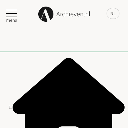
NL
menu