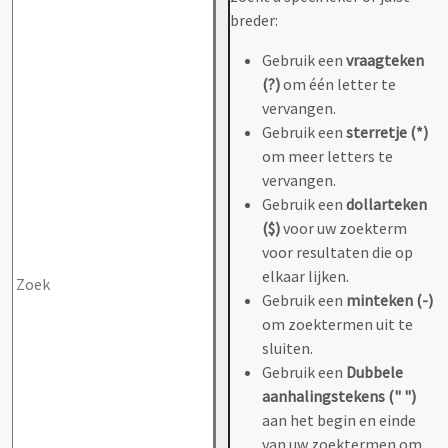
breder:
Gebruik een
vraagteken
(?)
om één letter te
vervangen.
Gebruik een
sterretje (*)
om meer letters te
vervangen.
Gebruik een
dollarteken
($)
voor uw zoekterm
voor resultaten die op
elkaar lijken.
Gebruik een
minteken (-)
om zoektermen uit te
sluiten.
Gebruik een
Dubbele
aanhalingstekens (" ")
aan het begin en einde
van uw zoektermen om